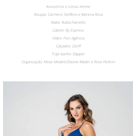
Acessórios e coroa: Amme
Roupas: Carmens Steffens e Morena Rosa
Make: Rubia Faenello
Cabelo: By Express
Vídeo: Fiori Agência
Calçados: Zariff
Traje banho: Dapper
Organização: Mstar Models/Daiane Mader e Rose Pedron