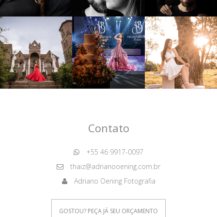
Contato
+55 46 9917-0097
thaiz@adrianooening.com.br
Adriano Oening Fotografia
GOSTOU? PEÇA JÁ SEU ORÇAMENTO