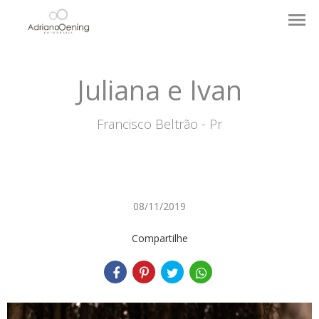
menu
Juliana e Ivan
Francisco Beltrão - Pr
08/11/2019
Compartilhe