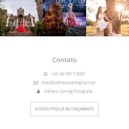
Contato
+55 46 9917-0097
thaiz@adrianooening.com.br
Adriano Oening Fotografia
GOSTOU? PEÇA JÁ SEU ORÇAMENTO